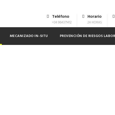
Teléfono
Horario
+34 964371412
24 HORAS
MECANIZADO IN-SITU
PREVENCIÓN DE RIESGOS LABO
 maquinaria in-sit